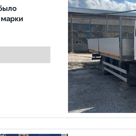
было
 марки