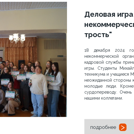
Деловая игра
некоммерческ
трость"
18 декабря 2024 год
некоммерческой орга
кадровой службы прини
игры. Студенты Михай
техникума и учащиеся 
неожиданной стороны к
молодые люди. Кроме 
сурдопереводу. Очень 
нашими коллегами.
>
подробнее