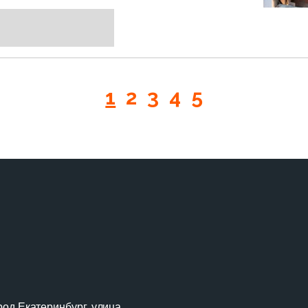
1
2
3
4
5
род Екатеринбург, улица